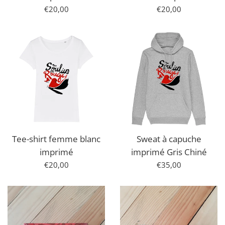
Prix
Prix
€20,00
€20,00
régulier
régulier
Tee-shirt femme blanc
Sweat à capuche
imprimé
imprimé Gris Chiné
Prix
Prix
€20,00
€35,00
régulier
régulier