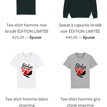
Boutique
Officielle
Tee-shirt homme noir
Sweat à capuche brodé
brodé ÉDITION LIMITÉE
noir ÉDITION LIMITÉE
Prix
Prix
€25,00
—
Épuisé
€40,00
—
Épuisé
régulier
régulier
Tee-shirt homme blanc
Tee-shirt homme gris
imprimé
chiné imprimé